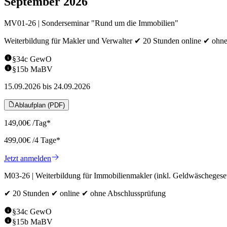
September 2026
MV01-26 | Sonderseminar "Rund um die Immobilien"
Weiterbildung für Makler und Verwalter ✔ 20 Stunden online ✔ ohn
§34c GewO
§15b MaBV
15.09.2026
bis
24.09.2026
Ablaufplan (PDF)
149,00
€
/Tag*
499,00
€
/
4
Tage*
Jetzt anmelden
M03-26 | Weiterbildung für Immobilienmakler (inkl. Geldwäschegese
✔ 20 Stunden ✔ online ✔ ohne Abschlussprüfung
§34c GewO
§15b MaBV