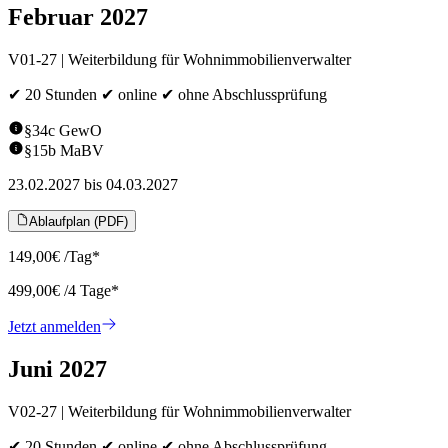
Februar 2027
V01-27 | Weiterbildung für Wohnimmobilienverwalter
✔ 20 Stunden ✔ online ✔ ohne Abschlussprüfung
§34c GewO
§15b MaBV
23.02.2027
bis
04.03.2027
Ablaufplan (PDF)
149,00
€
/Tag*
499,00
€
/
4
Tage*
Jetzt anmelden
Juni 2027
V02-27 | Weiterbildung für Wohnimmobilienverwalter
✔ 20 Stunden ✔ online ✔ ohne Abschlussprüfung