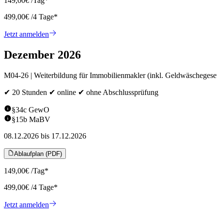
149,00
€
/Tag*
499,00
€
/
4
Tage*
Jetzt anmelden
Dezember 2026
M04-26 | Weiterbildung für Immobilienmakler (inkl. Geldwäschegese
✔ 20 Stunden ✔ online ✔ ohne Abschlussprüfung
§34c GewO
§15b MaBV
08.12.2026
bis
17.12.2026
Ablaufplan (PDF)
149,00
€
/Tag*
499,00
€
/
4
Tage*
Jetzt anmelden